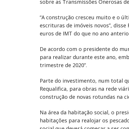
sobre as Transmissões Onerosas de I
“A construção cresceu muito e o últ
escrituras de imóveis novos”, disse
euros de IMT do que no ano anterior
De acordo com o presidente do muni
para realizar durante este ano, em
trimestre de 2020”.
Parte do investimento, num total q
Requalifica, para obras na rede viá
construção de novas rotundas na ci
Na área da habitação social, o pres
habitações para realojar os pescad
social que deverá começar a ser con