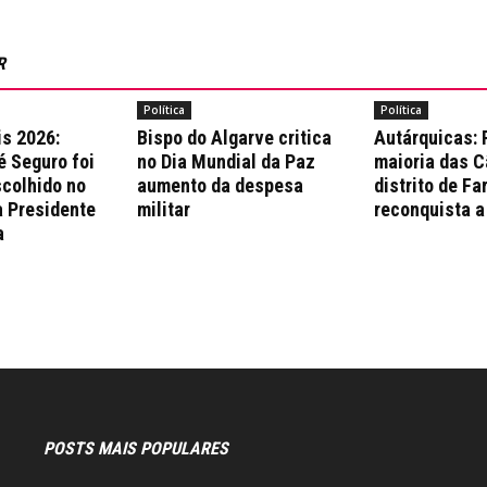
R
Política
Política
is 2026:
Bispo do Algarve critica
Autárquicas:
é Seguro foi
no Dia Mundial da Paz
maioria das 
colhido no
aumento da despesa
distrito de Fa
a Presidente
militar
reconquista a
a
POSTS MAIS POPULARES