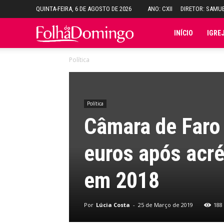
QUINTA-FEIRA, 6 DE AGOSTO DE 2026
ANO: CXII
DIRETOR: SAMU
Folha
INÍCIO
IGRE
Política
do
Domingo
Política
Câmara de Faro 
euros após acré
em 2018
Por
Lúcia Costa
-
25 de Março de 2019
188