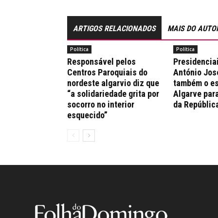
ARTIGOS RELACIONADOS
MAIS DO AUTO
Política
Política
Responsável pelos
Presidencia
Centros Paroquiais do
António Jos
nordeste algarvio diz que
também o es
“a solidariedade grita por
Algarve par
socorro no interior
da Repúblic
esquecido”