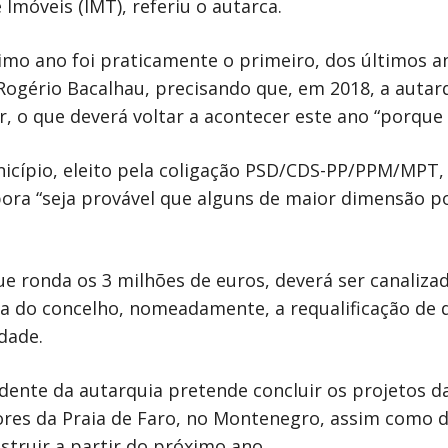
móveis (IMT), referiu o autarca.
imo ano foi praticamente o primeiro, dos últimos a
 Rogério Bacalhau, precisando que, em 2018, a auta
, o que deverá voltar a acontecer este ano “porque 
cípio, eleito pela coligação PSD/CDS-PP/PPM/MPT, 
bora “seja provável que alguns de maior dimensão 
ue ronda os 3 milhões de euros, deverá ser canaliz
ria do concelho, nomeadamente, a requalificação de d
dade.
idente da autarquia pretende concluir os projetos d
ores da Praia de Faro, no Montenegro, assim como 
struir a partir do próximo ano.