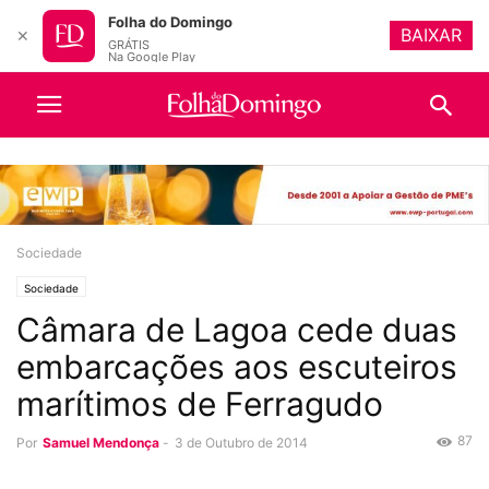
Folha do Domingo
BAIXAR
✕
GRÁTIS
Na Google Play
Sociedade
Sociedade
Câmara de Lagoa cede duas
embarcações aos escuteiros
marítimos de Ferragudo
87
Por
Samuel Mendonça
-
3 de Outubro de 2014