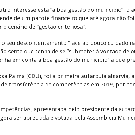
tro interesse está “a boa gestão do município”, o a
ende de um pacote financeiro que até agora não foi
 o cenário de “gestão criteriosa”.
a o seu descontentamento “face ao pouco cuidado n
não sente que tenha de se “submeter à vontade de out
tenha em conta a boa gestão do município” a que pre
osa Palma (CDU), foi a primeira autarquia algarvia
a de transferência de competências em 2019, por co
.
ompetências, apresentada pelo presidente da autarq
gora ser apreciada e votada pela Assembleia Munic