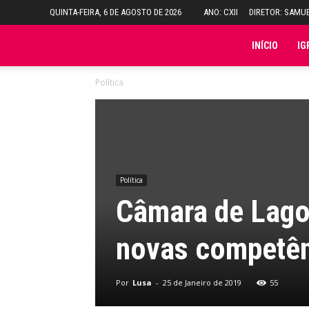
QUINTA-FEIRA, 6 DE AGOSTO DE 2026
ANO: CXII
DIRETOR: SAMU
Folha
INÍCIO
IG
Política
do
Domingo
Política
Câmara de Lagoa
novas competê
Por
Lusa
-
25 de Janeiro de 2019
55