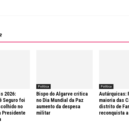
R
Política
Política
is 2026:
Bispo do Algarve critica
Autárquicas:
é Seguro foi
no Dia Mundial da Paz
maioria das 
colhido no
aumento da despesa
distrito de Fa
a Presidente
militar
reconquista a
a