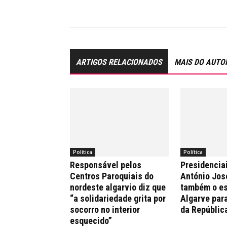
ARTIGOS RELACIONADOS
MAIS DO AUTO
Política
Política
Responsável pelos
Presidencia
Centros Paroquiais do
António Jos
nordeste algarvio diz que
também o es
“a solidariedade grita por
Algarve par
socorro no interior
da Repúblic
esquecido”