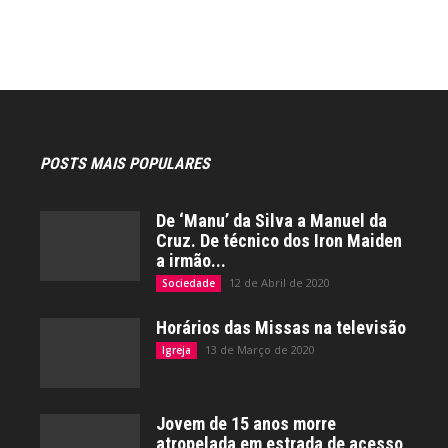
POSTS MAIS POPULARES
De ‘Manu’ da Silva a Manuel da
Cruz. De técnico dos Iron Maiden
a irmão...
12 de Abril de 2020
Sociedade
Horários das Missas na televisão
13 de Março de 2020
Igreja
Jovem de 15 anos morre
atropelada em estrada de acesso