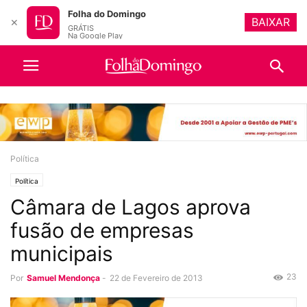
Folha do Domingo
BAIXAR
✕
GRÁTIS
Na Google Play
Política
Política
Câmara de Lagos aprova
fusão de empresas
municipais
23
Por
Samuel Mendonça
-
22 de Fevereiro de 2013