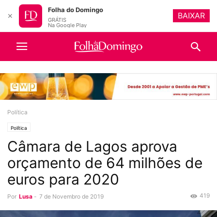
Folha do Domingo
BAIXAR
✕
GRÁTIS
Na Google Play
Política
Política
Câmara de Lagos aprova
orçamento de 64 milhões de
euros para 2020
419
Por
Lusa
-
7 de Novembro de 2019