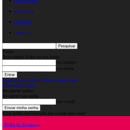
FICHA TÉCNICA
ASSINATURA
CONTACTO
EM DIRETO
Entrar
Bem-vindo! Entre na sua conta
seu usuário
sua senha
Esqueceu sua senha? Obtenha ajuda aqui
Informação Legal
Recuperar senha
Recupere sua senha
seu e-mail
Uma senha será enviada por e-mail para você.
Folha do Domingo