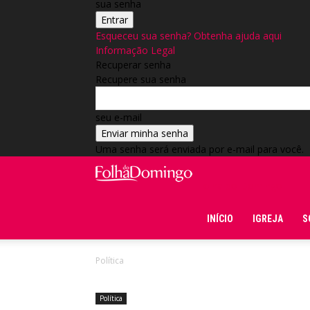
sua senha
Esqueceu sua senha? Obtenha ajuda aqui
Informação Legal
Recuperar senha
Recupere sua senha
seu e-mail
Uma senha será enviada por e-mail para você.
Folha do Domingo
INÍCIO
IGREJA
S
Política
Política