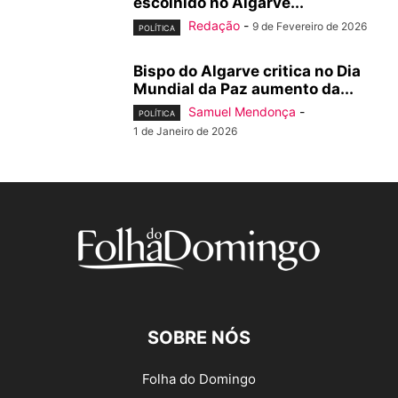
escolhido no Algarve...
Redação
-
9 de Fevereiro de 2026
POLÍTICA
Bispo do Algarve critica no Dia
Mundial da Paz aumento da...
Samuel Mendonça
-
POLÍTICA
1 de Janeiro de 2026
SOBRE NÓS
Folha do Domingo