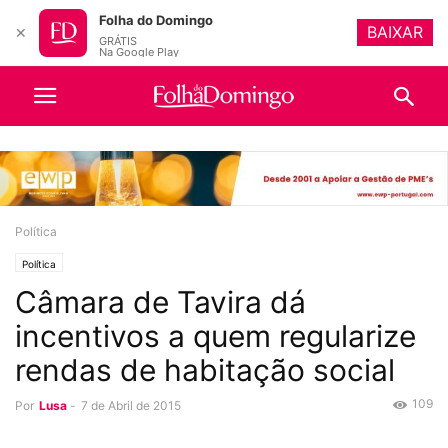
Folha do Domingo
BAIXAR
✕
GRÁTIS
Na Google Play
Política
Política
Câmara de Tavira dá
incentivos a quem regularize
rendas de habitação social
109
Por
Lusa
-
7 de Abril de 2015