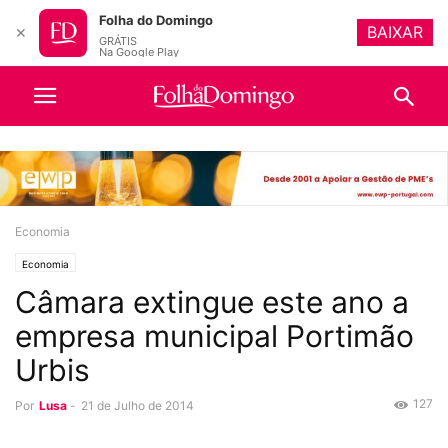
Folha do Domingo
BAIXAR
✕
GRÁTIS
Na Google Play
Economia
Economia
Câmara extingue este ano a
empresa municipal Portimão
Urbis
127
Por
Lusa
-
21 de Julho de 2014