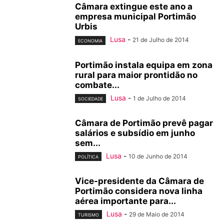
Câmara extingue este ano a
empresa municipal Portimão
Urbis
Lusa
-
21 de Julho de 2014
ECONOMIA
Portimão instala equipa em zona
rural para maior prontidão no
combate...
Lusa
-
1 de Julho de 2014
SOCIEDADE
Câmara de Portimão prevê pagar
salários e subsídio em junho
sem...
Lusa
-
10 de Junho de 2014
POLÍTICA
Vice-presidente da Câmara de
Portimão considera nova linha
aérea importante para...
Lusa
-
29 de Maio de 2014
TURISMO