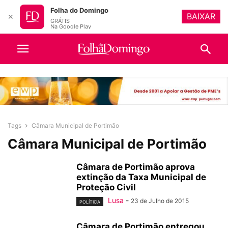
Folha do Domingo
BAIXAR
✕
GRÁTIS
Na Google Play
Tags
Câmara Municipal de Portimão
Câmara Municipal de Portimão
Câmara de Portimão aprova
extinção da Taxa Municipal de
Proteção Civil
Lusa
-
23 de Julho de 2015
POLÍTICA
Câmara de Portimão entregou