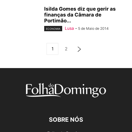
Isilda Gomes diz que gerir as
finanças da Câmara de
Portimão...
Lusa
-
5 de Maio de 2014
ECONOMIA
1
2
SOBRE NÓS