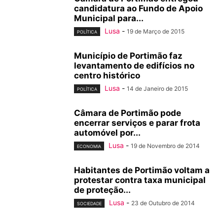
candidatura ao Fundo de Apoio
Municipal para...
Lusa
-
19 de Março de 2015
POLÍTICA
Município de Portimão faz
levantamento de edifícios no
centro histórico
Lusa
-
14 de Janeiro de 2015
POLÍTICA
Câmara de Portimão pode
encerrar serviços e parar frota
automóvel por...
Lusa
-
19 de Novembro de 2014
ECONOMIA
Habitantes de Portimão voltam a
protestar contra taxa municipal
de proteção...
Lusa
-
23 de Outubro de 2014
SOCIEDADE