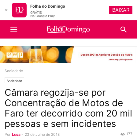
Folha do Domingo
BAIXAR
✕
GRÁTIS
Na Google Play
Sociedade
Sociedade
Câmara regozija-se por
Concentração de Motos de
Faro ter decorrido com 20 mil
pessoas e sem incidentes
177
Por
Lusa
-
23 de Julho de 2018