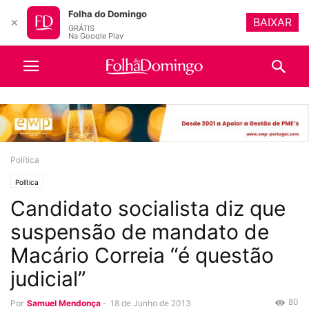
Folha do Domingo
BAIXAR
✕
GRÁTIS
Na Google Play
Política
Política
Candidato socialista diz que
suspensão de mandato de
Macário Correia “é questão
judicial”
80
Por
Samuel Mendonça
-
18 de Junho de 2013