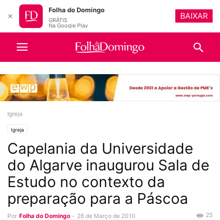
Folha do Domingo
BAIXAR
✕
GRÁTIS
Na Google Play
Igreja
Igreja
Capelania da Universidade
do Algarve inaugurou Sala de
Estudo no contexto da
preparação para a Páscoa
25
Por
Folha do Domingo
-
26 de Março de 2010