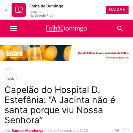
Folha do Domingo
BAIXAR
✕
GRÁTIS
Na Google Play
Igreja
Igreja
Capelão do Hospital D.
Estefânia: “A Jacinta não é
santa porque viu Nossa
Senhora”
1719
Por
Samuel Mendonça
-
26 de Fevereiro de 2020