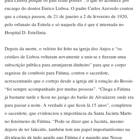
para Lisboa porque os pais eram pobres”, o que só acontece por
encargo do doutor Eurico Lisboa. O padre Carlos Azevedo contou
que a criança passou, de 21 de janeiro a 2 de fevereiro de 1920,
pelo orfanato da Estrela e só naquele dia é que é internada no
Hospital D. Estefânia.
Depois da morte, o velório foi feito na igreja dos Anjos e “os
cristãos de Lisboa voltaram novamente a unir-se e fizeram uma
subscrição pública para arranjarem dinheiro” para que o corpo
seguisse de comboio para Fátima, contou o sacerdote,
acrescentando que o cortejo desde a igreja até à estação do Rossio
“foi sempre acompanhado por muitas pessoas”. “Chega a Fátima
já bastante tarde e ficou no jazigo do barão de Alvaiázere onde era
para passar a noite. A verdade é que ficou lá 15 anos”, completou
o sacerdote, que evidenciou a importância da Santa Jacinta Marto
no fenómeno de Fátima. “Pode-se dizer que a Jacinta, mesmo
depois de ter falecido, também tem um papel importantíssimo na
divulgação de tudo aquilo que Fátima é e naquilo que Nossa