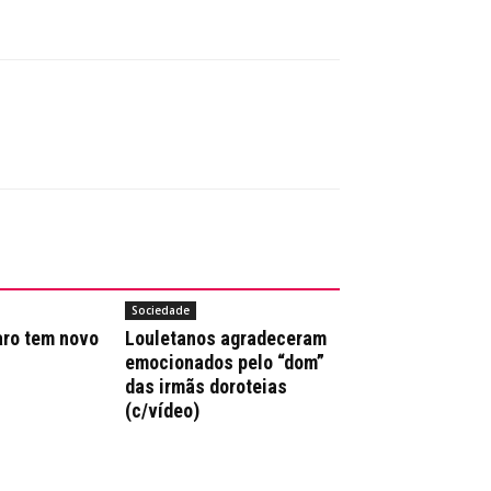
Sociedade
aro tem novo
Louletanos agradeceram
emocionados pelo “dom”
das irmãs doroteias
(c/vídeo)