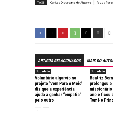
TAGS
Caritas Diocesana do Algarve
fogos flore
ARTIGOS RELACIONADOS
MAIS DO AUTO
Sociedade
Sociedade
Voluntário algarvio no
Beatriz Ber
projeto ‘Vem Para o Meio’
prolongou o
diz que a experiência
missionário
ajuda a ganhar “empatia”
ano e ficou 
pelo outro
Tomé e Prín