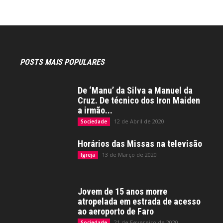
POSTS MAIS POPULARES
De ‘Manu’ da Silva a Manuel da
Cruz. De técnico dos Iron Maiden
a irmão...
12 de Abril de 2020
Sociedade
Horários das Missas na televisão
13 de Março de 2020
Igreja
Jovem de 15 anos morre
atropelada em estrada de acesso
ao aeroporto de Faro
21 de Fevereiro de 2020
Sociedade