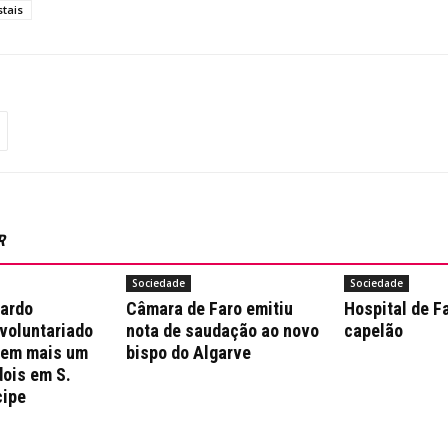
stais
R
Sociedade
Sociedade
nardo
Câmara de Faro emitiu
Hospital de F
 voluntariado
nota de saudação ao novo
capelão
 em mais um
bispo do Algarve
dois em S.
cipe