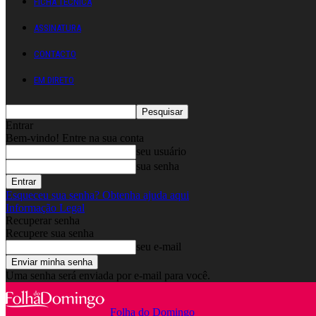
FICHA TÉCNICA
ASSINATURA
CONTACTO
EM DIRETO
Entrar
Bem-vindo! Entre na sua conta
seu usuário
sua senha
Esqueceu sua senha? Obtenha ajuda aqui
Informação Legal
Recuperar senha
Recupere sua senha
seu e-mail
Uma senha será enviada por e-mail para você.
Folha do Domingo