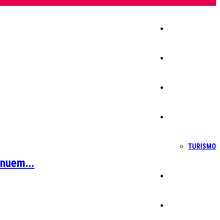
Início
Igreja
Sociedade
Economia
TURISMO
inuem...
Política
Educação