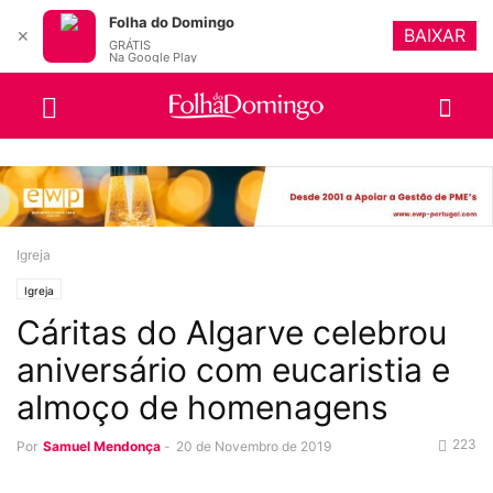
Folha do Domingo
BAIXAR
✕
GRÁTIS
Na Google Play
Igreja
Igreja
Cáritas do Algarve celebrou
aniversário com eucaristia e
almoço de homenagens
223
Por
Samuel Mendonça
-
20 de Novembro de 2019