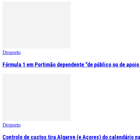
Desporto
Fórmula 1 em Portimão dependente “de público ou de apoio
Desporto
Controlo de custos tira Algarve (e Açores) do calendário na