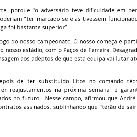
e, porque "o adversário teve dificuldade em pen
 poderiam "ter marcado se elas tivessem funciona
ga foi bastante superior”.
jogo do nosso campeonato. O nosso começa e partir
no nosso estádio, com o Paços de Ferreira. Desagra
sagem aos adeptos de que esta equipa vai lutar at
epois de ter substituído Litos no comando téc
ofrer reajustamentos na próxima semana" e garan
ados no futuro". Nesse campo, afirmou que André V
contratos assinados, sublinhando que "terão de sai