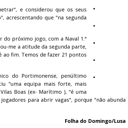
etrar", e considerou que os seus
Cultura
do", acrescentando que "na segunda
Ambiente
 do próximo jogo, com a Naval 1.ª
Desporto
dou-me a atitude da segunda parte,
é ao fim. Temos de fazer 21 pontos
Opinião
nico do Portimonense, penúltimo
Vídeos
tiu "uma equipa mais forte, mais
ilas Boas (ex- Marítimo ), "é uma
r jogadores para abrir vagas", porque "não abunda
Folha do Domingo/Lusa