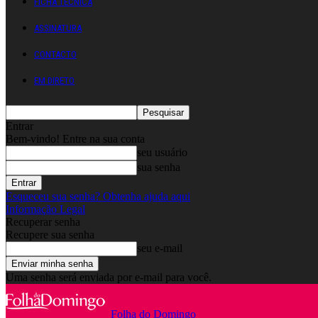
FICHA TÉCNICA
ASSINATURA
CONTACTO
EM DIRETO
Entrar
Bem-vindo! Entre na sua conta
seu usuário
sua senha
Esqueceu sua senha? Obtenha ajuda aqui
Informação Legal
Recuperar senha
Recupere sua senha
seu e-mail
Uma senha será enviada por e-mail para você.
Folha do Domingo