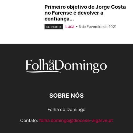
Primeiro objetivo de Jorge Costa
no Farense é devolver a
confiança...
Lusa
-
5 de Fevereiro de 2021
DESPORTO
SOBRE NÓS
Folha do Domingo
Contato:
folha.domingo@diocese-algarve.pt