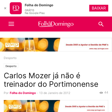
Folha do Domingo
BAIXAR
✕
GRÁTIS
Na Google Play
Desporto
Desporto
Carlos Mozer já não é
treinador do Portimonense
44
Por
Folha do Domingo
-
13 de Janeiro de 2012