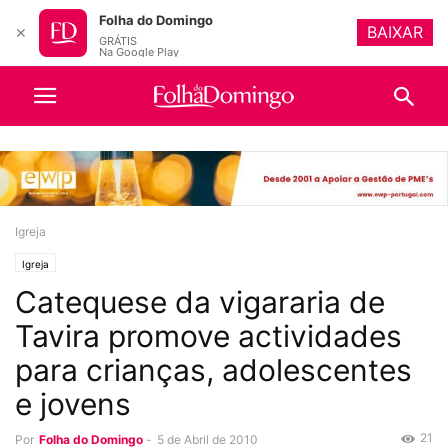
Folha do Domingo
BAIXAR
✕
GRÁTIS
Na Google Play
Igreja
Igreja
Catequese da vigararia de
Tavira promove actividades
para crianças, adolescentes
e jovens
21
Por
Folha do Domingo
-
5 de Abril de 2010