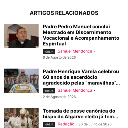
ARTIGOS RELACIONADOS
Padre Pedro Manuel conclui
Mestrado em Discernimento
Vocacional e Acompanhamento
Espiritual
Samuel Mendonça
-
IGREJA
6 de Agosto de 2026
Padre Henrique Varela celebrou
60 anos de sacerdócio
agradecido pelas “maravilhas”...
Samuel Mendonça
-
IGREJA
2 de Agosto de 2026
Tomada de posse canónica do
bispo do Algarve eleito já tem...
Redação
-
30 de Julho de 2026
IGREJA