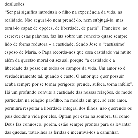
desilusões.
“Ser pai significa introduzir o filho na experiência da vida, na
realidade. Não segurá-lo nem prendê-lo, nem subjugá-lo, mas
torná-lo capaz de opções, de liberdade, de partir”. Francisco, ao
escrever estas palavras, faz luz sobre um conceito quase sempre
lido de forma redutora – a castidade. Sendo José o “castíssimo”
esposo de Maria, o Papa recorda-nos que essa castidade vai muito
além da questão moral ou sexual, porque “a castidade é a
liberdade da posse em todos os campos da vida. Um amor só é
verdadeiramente tal, quando é casto. O amor que quer possuir
acaba sempre por se tornar perigoso: prende, sufoca, torna infeliz”.
Há um profundo convite à castidade das nossas relações, de modo
particular, na relação pai-filho, na medida em que, só este amor,
permitirá respeitar a liberdade integral dos filhos, não querendo os
pais decidir a vida por eles. Optam por estar na sombra, tal como
Deus faz connosco, porém, estão sempre prontos para os levantar
das quedas, tratar-lhes as feridas e incentivá-los a caminhar.