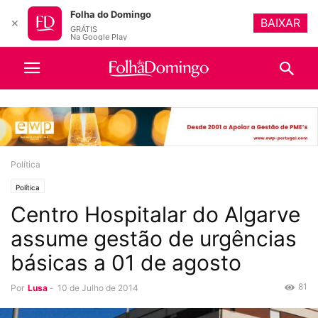
Folha do Domingo
BAIXAR
✕
GRÁTIS
Na Google Play
Política
Política
Centro Hospitalar do Algarve
assume gestão de urgências
básicas a 01 de agosto
81
Por
Lusa
-
10 de Julho de 2014