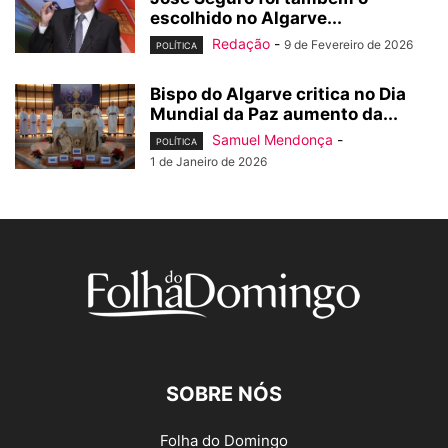
escolhido no Algarve...
Redação
-
9 de Fevereiro de 2026
POLÍTICA
Bispo do Algarve critica no Dia
Mundial da Paz aumento da...
Samuel Mendonça
-
POLÍTICA
1 de Janeiro de 2026
SOBRE NÓS
Folha do Domingo