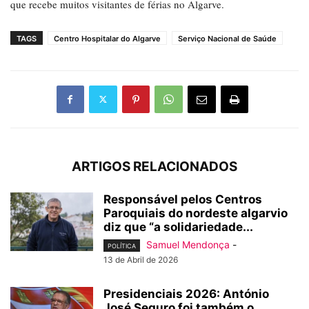
que recebe muitos visitantes de férias no Algarve.
TAGS
Centro Hospitalar do Algarve
Serviço Nacional de Saúde
ARTIGOS RELACIONADOS
Responsável pelos Centros
Paroquiais do nordeste algarvio
diz que “a solidariedade...
Samuel Mendonça
-
POLÍTICA
13 de Abril de 2026
Presidenciais 2026: António
José Seguro foi também o