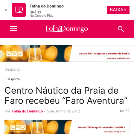
Folha do Domingo
BAIXAR
✕
GRÁTIS
Na Google Play
Desporto
Desporto
Centro Náutico da Praia de
Faro recebeu “Faro Aventura”
79
Por
Folha do Domingo
-
5 de Junho de 2012