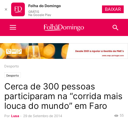
Folha do Domingo
BAIXAR
✕
GRÁTIS
Na Google Play
Desporto
Desporto
Cerca de 300 pessoas
participaram na “corrida mais
louca do mundo” em Faro
55
Por
Lusa
-
29 de Setembro de 2014