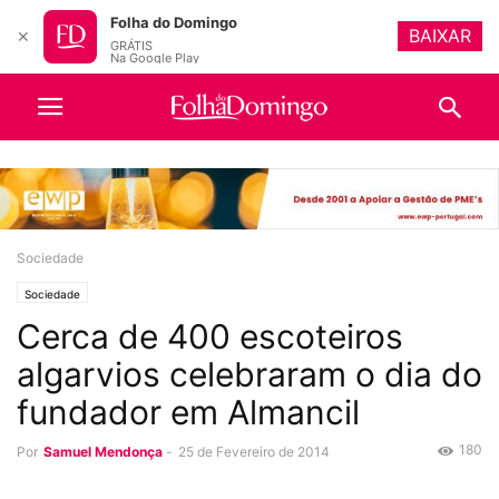
Folha do Domingo
BAIXAR
✕
GRÁTIS
Na Google Play
Sociedade
Sociedade
Cerca de 400 escoteiros
algarvios celebraram o dia do
fundador em Almancil
180
Por
Samuel Mendonça
-
25 de Fevereiro de 2014