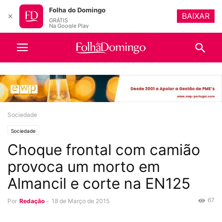
Folha do Domingo
BAIXAR
✕
GRÁTIS
Na Google Play
Sociedade
Sociedade
Choque frontal com camião
provoca um morto em
Almancil e corte na EN125
67
Por
Redação
-
18 de Março de 2015