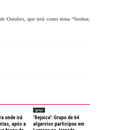
 de Outubro, que terá como tema “Senhor,
Igreja
ra onde irá
‘Rejoice’: Grupo de 64
ntas, após a
algarvios participou em