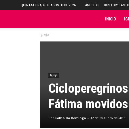
QUINTA-FEIRA, 6 DE AGOSTO DE 2026
ANO: CXII
DIRETOR: SAMU
Folha
INÍCIO
IG
Igreja
do
Domingo
Igreja
Cicloperegrinos
Fátima movidos 
Por
Folha do Domingo
-
12 de Outubro de 2011