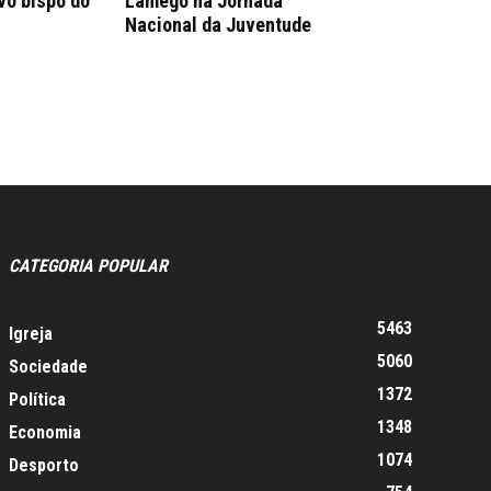
vo bispo do
Lamego na Jornada
Nacional da Juventude
CATEGORIA POPULAR
5463
Igreja
5060
Sociedade
1372
Política
1348
Economia
1074
Desporto