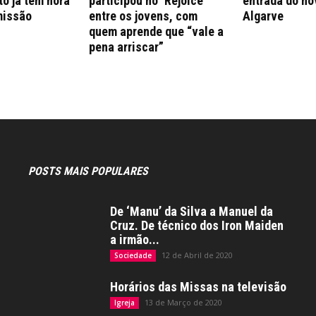
to já tem hora
participou no ‘Rejoice’
entrada do no
missão
entre os jovens, com
Algarve
quem aprende que “vale a
pena arriscar”
POSTS MAIS POPULARES
De ‘Manu’ da Silva a Manuel da
Cruz. De técnico dos Iron Maiden
a irmão...
12 de Abril de 2020
Sociedade
Horários das Missas na televisão
13 de Março de 2020
Igreja