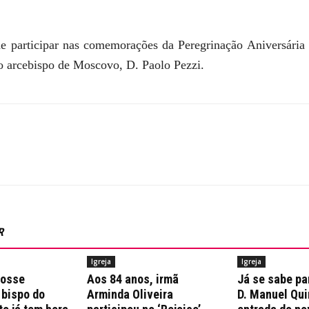
de participar nas comemorações da Peregrinação Aniversária
elo arcebispo de Moscovo, D. Paolo Pezzi.
R
Igreja
Igreja
posse
Aos 84 anos, irmã
Já se sabe pa
 bispo do
Arminda Oliveira
D. Manuel Qui