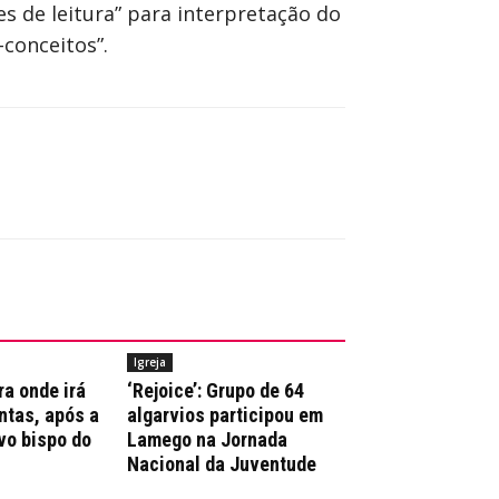
es de leitura” para interpretação do
-conceitos”.
Igreja
ra onde irá
‘Rejoice’: Grupo de 64
ntas, após a
algarvios participou em
vo bispo do
Lamego na Jornada
Nacional da Juventude