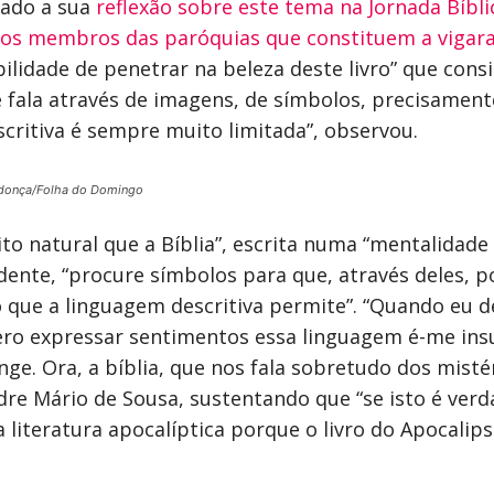
tado a sua
reflexão sobre este tema na Jornada Bíbli
 os membros das paróquias que constituem a vigara
ibilidade de penetrar na beleza deste livro” que con
ue fala através de imagens, de símbolos, precisam
critiva é sempre muito limitada”, observou.
donça/Folha do Domingo
ito natural que a Bíblia”, escrita numa “mentalidade
idente, “procure símbolos para que, através deles, 
 que a linguagem descritiva permite”. “Quando eu d
ro expressar sentimentos essa linguagem é-me insuf
nge. Ora, a bíblia, que nos fala sobretudo dos misté
re Mário de Sousa, sustentando que “se isto é verda
literatura apocalíptica porque o livro do Apocalip