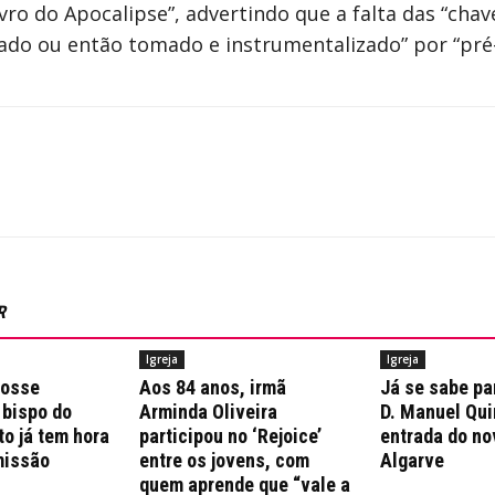
vro do Apocalipse”, advertindo que a falta das “chav
egado ou então tomado e instrumentalizado” por “pré
R
Igreja
Igreja
posse
Aos 84 anos, irmã
Já se sabe pa
 bispo do
Arminda Oliveira
D. Manuel Qui
to já tem hora
participou no ‘Rejoice’
entrada do no
missão
entre os jovens, com
Algarve
quem aprende que “vale a