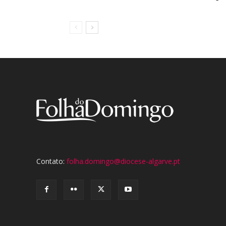
Contato:
folha.domingo@diocese-algarve.pt