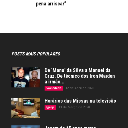
pena arriscar”
POSTS MAIS POPULARES
De ‘Manu’ da Silva a Manuel da
Cruz. De técnico dos Iron Maiden
a irmão...
12 de Abril de 2020
Sociedade
Horários das Missas na televisão
13 de Março de 2020
Igreja