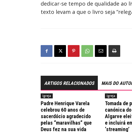
dedicar-se tempo de qualidade ao li
texto levam a que o livro seja “rel
ARTIGOS RELACIONADOS
MAIS DO AUTO
Igreja
Igreja
Padre Henrique Varela
Tomada de 
celebrou 60 anos de
canónica do
sacerdócio agradecido
Algarve elei
pelas “maravilhas” que
e incluirá e
Deus fez na sua vida
‘streaming’