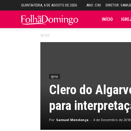
QUINTA-FEIRA, 6 DE AGOSTO DE 2026
ANO: CXII
DIRETOR: SAMU
Folha
INÍCIO
IGRE
Igreja
do
Domingo
Igreja
Clero do Algarv
para interpreta
Por
Samuel Mendonça
-
4 de Dezembro de 2018