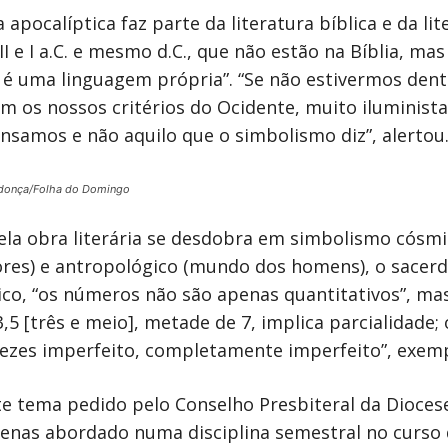
a apocalíptica faz parte da literatura bíblica e da li
 II e I a.C. e mesmo d.C., que não estão na Bíblia, m
é uma linguagem própria”. “Se não estivermos dent
os nossos critérios do Ocidente, muito iluministas
ensamos e não aquilo que o simbolismo diz”, alertou
donça/Folha do Domingo
 obra literária se desdobra em simbolismo cósmico
ores) e antropológico (mundo dos homens), o sacerdo
co, “os números não são apenas quantitativos”, mas 
3,5 [três e meio], metade de 7, implica parcialidade;
 vezes imperfeito, completamente imperfeito”, exemp
e tema pedido pelo Conselho Presbiteral da Dioces
nas abordado numa disciplina semestral no curso de