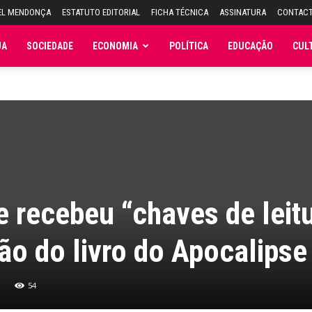
EL MENDONÇA
ESTATUTO EDITORIAL
FICHA TÉCNICA
ASSINATURA
CONTAC
JA
SOCIEDADE
ECONOMIA
POLÍTICA
EDUCAÇÃO
CUL
e recebeu “chaves de leit
ção do livro do Apocalipse
54