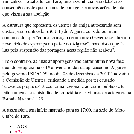
vai realizar no sábado, em Faro, uma assembleia para debater as
consequências de quatro anos de portagens e novas ações de luta
que visem a sua abolição.
A estrutura que representa os utentes da antiga autoestrada sem
custos para o utilizador (SCUT) do Algarve considerou, num
comunicado, que “com a formação de um novo Governo se abre um
novo ciclo de esperança no país e no Algarve”, mas frisou que “a
luta pela suspensão das portagens nesta região não acabou”.
“Pelo contrário, as lutas antiportagens vão entrar numa nova fase
quando se aproxima o 4.º aniversário da sua aplicação no Algarve
pelo governo PSD/CDS, no dia 08 de dezembro de 2011”, advertiu
a Comissão de Utentes, criticando a medida por ter causado
“elevados prejuízos” à economia regional e ao erário público e ter
feito aumentar a sinistralidade rodoviária e as vítimas de acidentes na
Estrada Nacional 125.
A assembleia tem início marcado para as 17:00, na sede do Moto
Clube de Faro.
TAGS
A22