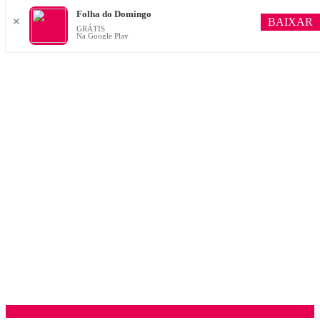
Folha do Domingo
BAIXAR
✕
GRÁTIS
Na Google Play