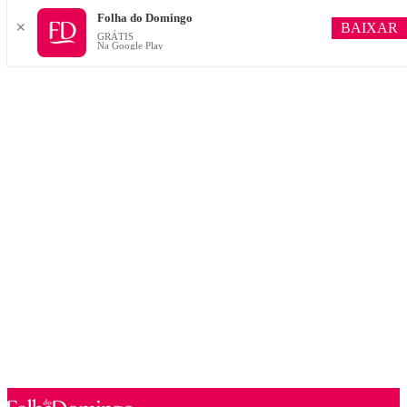
Folha do Domingo
BAIXAR
✕
GRÁTIS
Na Google Play