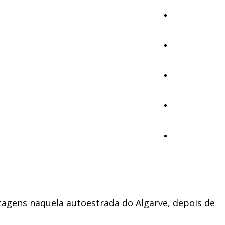
Cultura
Ambiente
Desporto
Opinião
Vídeos
rtagens naquela autoestrada do Algarve, depois de