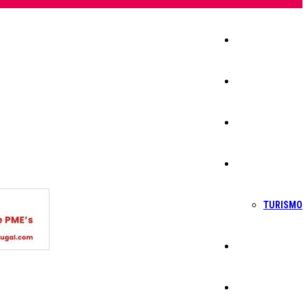
Início
Igreja
Sociedade
Economia
TURISMO
Política
Educação