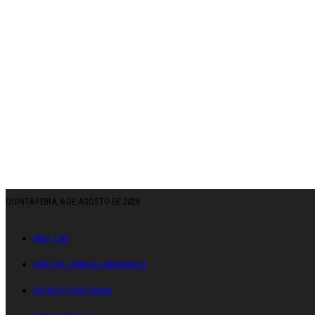
QUINTA-FEIRA, 6 DE AGOSTO DE 2026
ANO: CXII
DIRETOR: SAMUEL MENDONÇA
ESTATUTO EDITORIAL