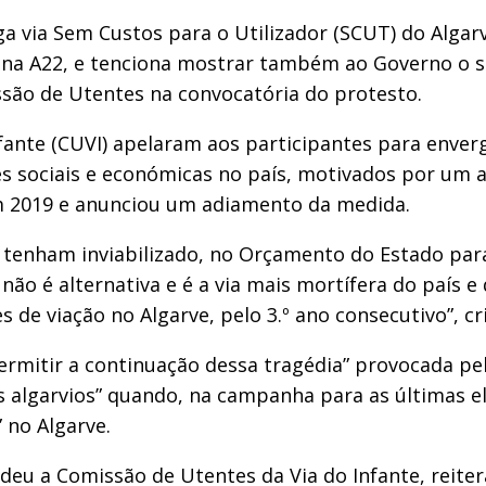
ga via Sem Custos para o Utilizador (SCUT) do Alga
 na A22, e tenciona mostrar também ao Governo o s
issão de Utentes na convocatória do protesto.
nfante (CUVI) apelaram aos participantes para env
es sociais e económicas no país, motivados por um
em 2019 e anunciou um adiamento da medida.
 tenham inviabilizado, no Orçamento do Estado para
ão é alternativa e é a via mais mortífera do país e
 de viação no Algarve, pelo 3.º ano consecutivo”, cri
rmitir a continuação dessa tragédia” provocada pel
 algarvios” quando, na campanha para as últimas ele
 no Algarve.
ndeu a Comissão de Utentes da Via do Infante, reite