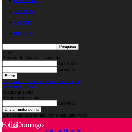
FICHA TÉCNICA
ASSINATURA
CONTACTO
EM DIRETO
Entrar
Bem-vindo! Entre na sua conta
seu usuário
sua senha
Esqueceu sua senha? Obtenha ajuda aqui
Informação Legal
Recuperar senha
Recupere sua senha
seu e-mail
Uma senha será enviada por e-mail para você.
Folha do Domingo