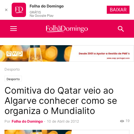
Folha do Domingo
BAIXAR
✕
GRÁTIS
Na Google Play
Desporto
Desporto
Comitiva do Qatar veio ao
Algarve conhecer como se
organiza o Mundialito
19
Por
Folha do Domingo
-
10 de Abril de 2012