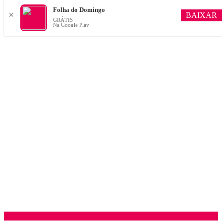
Folha do Domingo
BAIXAR
✕
GRÁTIS
Na Google Play