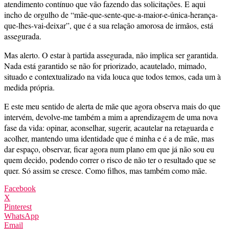
atendimento contínuo que vão fazendo das solicitações. E aqui
incho de orgulho de “mãe-que-sente-que-a-maior-e-única-herança-
que-lhes-vai-deixar”, que é a sua relação amorosa de irmãos, está
assegurada.
Mas alerto. O estar à partida assegurada, não implica ser garantida.
Nada está garantido se não for priorizado, acautelado, mimado,
situado e contextualizado na vida louca que todos temos, cada um à
medida própria.
E este meu sentido de alerta de mãe que agora observa mais do que
intervém, devolve-me também a mim a aprendizagem de uma nova
fase da vida: opinar, aconselhar, sugerir, acautelar na retaguarda e
acolher, mantendo uma identidade que é minha e é a de mãe, mas
dar espaço, observar, ficar agora num plano em que já não sou eu
quem decido, podendo correr o risco de não ter o resultado que se
quer. Só assim se cresce. Como filhos, mas também como mãe.
Facebook
X
Pinterest
WhatsApp
Email