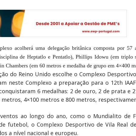
plexo acolherá uma delegação britânica composta por 57 at
sciplina de Heptatlo e Pentatlo), Phillips Idowu (em triplo
in Chambers (em 60 metros e medalha de grupo em 4×400 me
cção do Reino Unido escolhe o Complexo Desportivo
ram neste Complexo a preparação para o 12th IAAF
onquistaram 6 medalhas: 2 de ouro, 2 de prata e 2 
00 metros, 4×100 metros e 800 metros, respectivamen
ventos ao longo do ano, como o Mundialito de F
e futebol, o Complexo Desportivo de Vila Real d
os a nível nacional e europeu.