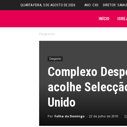
QUARTA-FEIRA, 5 DE AGOSTO DE 2026
ANO: CXII
DIRETOR: SAM
Folha
INÍCIO
IGRE
Desporto
do
Domingo
Desporto
Complexo Despo
acolhe Selecção
Unido
Por
Folha do Domingo
-
22 de Julho de 2010