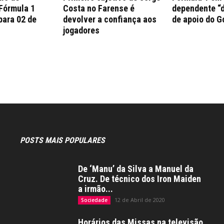
 Fórmula 1
Costa no Farense é
dependente “d
para 02 de
devolver a confiança aos
de apoio do G
jogadores
POSTS MAIS POPULARES
De ‘Manu’ da Silva a Manuel da
Cruz. De técnico dos Iron Maiden
a irmão...
12 de Abril de 2020
Sociedade
Horários das Missas na televisão