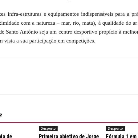
es infra-estruturas e equipamentos indispensáveis para a prá
oximidade com a natureza – mar, rio, mata), à qualidade do a
 Santo António seja um centro desportivo propício à melhori
m vista a sua participação em competições.
R
Desporto
Desporto
io de
Primeiro objetivo de Jorge
Fórmula 1 em