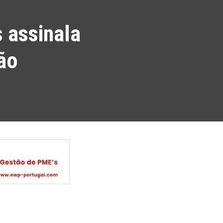
 assinala
ção