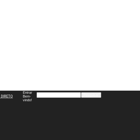
Entrar
 DIRETO
Bem-
vindo!