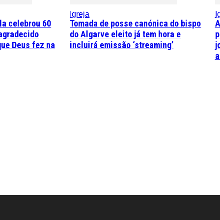
Igreja
I
la celebrou 60
Tomada de posse canónica do bispo
A
agradecido
do Algarve eleito já tem hora e
p
que Deus fez na
incluirá emissão ‘streaming’
j
a