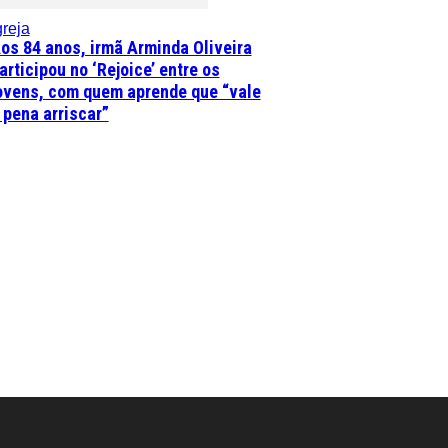
greja
os 84 anos, irmã Arminda Oliveira
articipou no ‘Rejoice’ entre os
ovens, com quem aprende que “vale
 pena arriscar”