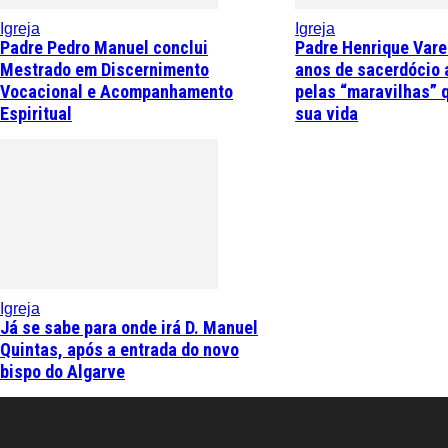
Igreja
Igreja
Padre Pedro Manuel conclui
Padre Henrique Vare
Mestrado em Discernimento
anos de sacerdócio 
Vocacional e Acompanhamento
pelas “maravilhas” 
Espiritual
sua vida
Igreja
Já se sabe para onde irá D. Manuel
Quintas, após a entrada do novo
bispo do Algarve