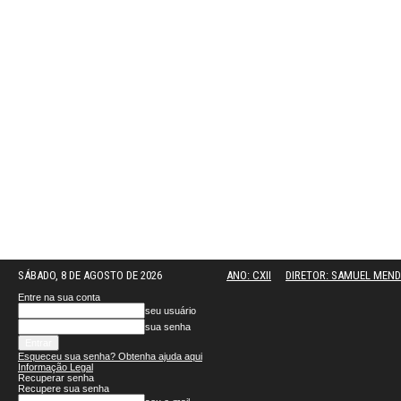
SÁBADO, 8 DE AGOSTO DE 2026
ANO: CXII
DIRETOR: SAMUEL MEN
Entre na sua conta
seu usuário
sua senha
Esqueceu sua senha? Obtenha ajuda aqui
Informação Legal
Recuperar senha
Recupere sua senha