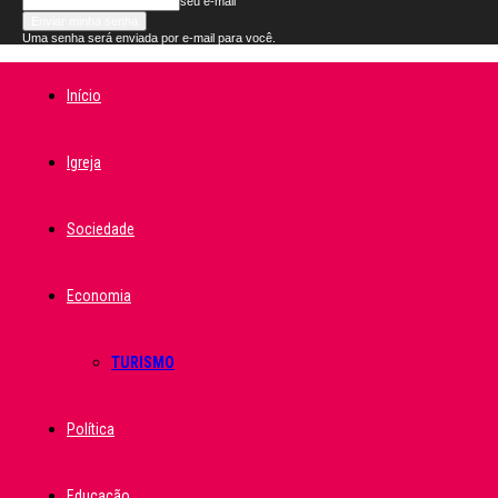
seu e-mail
Uma senha será enviada por e-mail para você.
Início
Igreja
Sociedade
Economia
TURISMO
Política
Educação