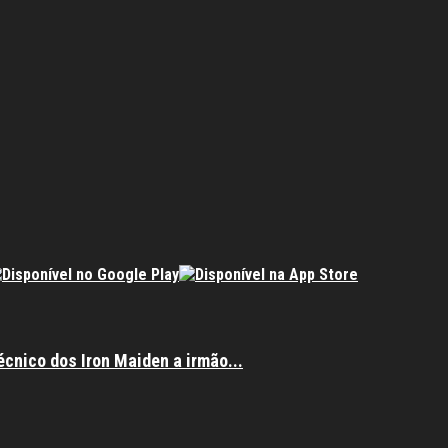
écnico dos Iron Maiden a irmão...