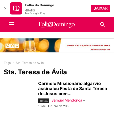
Folha do Domingo
BAIXAR
✕
GRÁTIS
Na Google Play
Tags
Sta. Teresa de Ávila
Sta. Teresa de Ávila
Carmelo Missionário algarvio
assinalou Festa de Santa Teresa
de Jesus com...
Samuel Mendonça
-
IGREJA
18 de Outubro de 2018