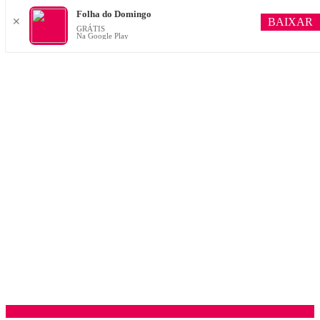
Folha do Domingo
BAIXAR
✕
GRÁTIS
Na Google Play