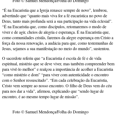
Foto © Samuel Mendonça/Folha do Domingo
“É na Eucaristia que a Igreja renasce sempre de novo”, lembrou,
advertindo que “quanto mais viva for a fé eucarística no povo de
Deus, tanto mais profunda será a sua participação na vida eclesial”.
“É na Eucaristia que, como discípulos, retomaremos o modo de
viver e de agir, cheios de alegria e esperança. É na Eucaristia que,
como comunidades cristãs, faremos da alegre esperança em Cristo a
força da nossa renovação, a audácia para que, como testemunhas de
Jesus, sejamos a sua manifestação no meio do mundo”, sustentou.
O sacerdote referiu que “a Eucaristia é escola de fé e de vida
espiritual, mistério que se deve viver, mas também compreender bem
para vivê-lo melhor” e realçou a importância de acolher a Eucaristia
“como mistério e dom” “para viver com autenticidade o encontro
com o Senhor ressuscitado”. “Em cada celebração da Eucaristia,
Cristo vem sempre ao nosso encontro. O filho de Deus vem do céu
para nos dar a vida”, afirmou, explicando que “sendo lugar de
encontro, é ao mesmo tempo lugar de missão”.
Foto © Samuel Mendonça/Folha do Domingo