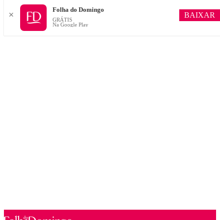
Folha do Domingo
BAIXAR
✕
GRÁTIS
Na Google Play