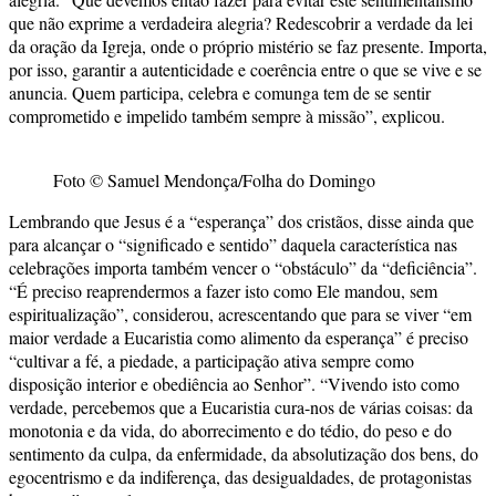
que não exprime a verdadeira alegria? Redescobrir a verdade da lei
da oração da Igreja, onde o próprio mistério se faz presente. Importa,
por isso, garantir a autenticidade e coerência entre o que se vive e se
anuncia. Quem participa, celebra e comunga tem de se sentir
comprometido e impelido também sempre à missão”, explicou.
Foto © Samuel Mendonça/Folha do Domingo
Lembrando que Jesus é a “esperança” dos cristãos, disse ainda que
para alcançar o “significado e sentido” daquela característica nas
celebrações importa também vencer o “obstáculo” da “deficiência”.
“É preciso reaprendermos a fazer isto como Ele mandou, sem
espiritualização”, considerou, acrescentando que para se viver “em
maior verdade a Eucaristia como alimento da esperança” é preciso
“cultivar a fé, a piedade, a participação ativa sempre como
disposição interior e obediência ao Senhor”. “Vivendo isto como
verdade, percebemos que a Eucaristia cura-nos de várias coisas: da
monotonia e da vida, do aborrecimento e do tédio, do peso e do
sentimento da culpa, da enfermidade, da absolutização dos bens, do
egocentrismo e da indiferença, das desigualdades, de protagonistas