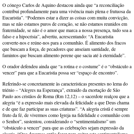
O cónego Carlos de Aquino destacou ainda que “a reconciliação
contribui profundamente para uma vivência mais plena e frutuosa da
Eucaristia”. “Podemos estar a dizer as coisas com muita convicção,
mas se não estamos puros de coração, se não estamos reunidos em
fraternidade, se não é o amor que marca a nossa presença, tudo soa a
falso e a hipocrisia”, advertiu, acrescentando: “A Eucaristia
converte-nos e reúne-nos para a comunhão. É alimento dos fracos
que buscam a força, de pecadores que anseiam santidade, de
famintos que buscam alimento perene que sacia até à eternidade”.
O orador defendeu ainda que “a rotina e o costume” é o “obstáculo a
vencer” para que a Eucaristia possa ser “espaço de encontro”.
Referindo-se concretamente às características presentes no lema do
triénio – “Alegres na Esperança”, extraído da exortação de São
Paulo aos cristãos de Roma (Rm 12,12) – o sacerdote realçou que a
alegria “é a expressão mais elevada da felicidade a que Deus chama
e de que faz participar as suas criaturas”. “A alegria cristã é sempre
fruto da fé, de vivermos como Igreja na fidelidade e comunhão com
o Senhor”, sustentou, considerando o “sentimentalismo” um
“obstáculo a vencer” para que as celebrações sejam expressão da
alegria. “Que devemos então fazer para evitar este sentimentalismo