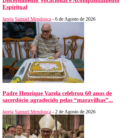
Discernimento Vocacional e Acompanhamento
Espiritual
Igreja
Samuel Mendonça
-
6 de Agosto de 2026
Padre Henrique Varela celebrou 60 anos de
sacerdócio agradecido pelas “maravilhas”...
Igreja
Samuel Mendonça
-
2 de Agosto de 2026