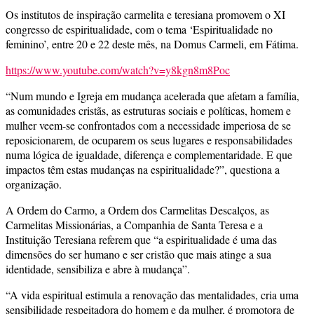
Os institutos de inspiração carmelita e teresiana promovem o XI
congresso de espiritualidade, com o tema ‘Espiritualidade no
feminino’, entre 20 e 22 deste mês, na Domus Carmeli, em Fátima.
https://www.youtube.com/watch?v=y8kgn8m8Poc
“Num mundo e Igreja em mudança acelerada que afetam a família,
as comunidades cristãs, as estruturas sociais e políticas, homem e
mulher veem-se confrontados com a necessidade imperiosa de se
reposicionarem, de ocuparem os seus lugares e responsabilidades
numa lógica de igualdade, diferença e complementaridade. E que
impactos têm estas mudanças na espiritualidade?”, questiona a
organização.
A Ordem do Carmo, a Ordem dos Carmelitas Descalços, as
Carmelitas Missionárias, a Companhia de Santa Teresa e a
Instituição Teresiana referem que “a espiritualidade é uma das
dimensões do ser humano e ser cristão que mais atinge a sua
identidade, sensibiliza e abre à mudança”.
“A vida espiritual estimula a renovação das mentalidades, cria uma
sensibilidade respeitadora do homem e da mulher, é promotora de