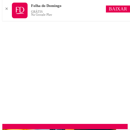
Folha do Domingo
BAIXAR
✕
GRÁTIS
Na Google Play