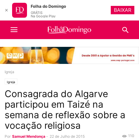
Folha do Domingo
BAIXAR
✕
GRÁTIS
Na Google Play
Igreja
Igreja
Consagrada do Algarve
participou em Taizé na
semana de reflexão sobre a
vocação religiosa
110
Por
Samuel Mendonça
-
22 de Julho de 2015