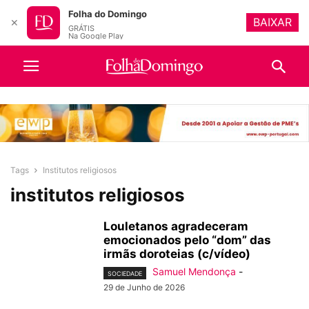
Folha do Domingo
BAIXAR
✕
GRÁTIS
Na Google Play
Tags
Institutos religiosos
institutos religiosos
Louletanos agradeceram
emocionados pelo “dom” das
irmãs doroteias (c/vídeo)
Samuel Mendonça
-
SOCIEDADE
29 de Junho de 2026