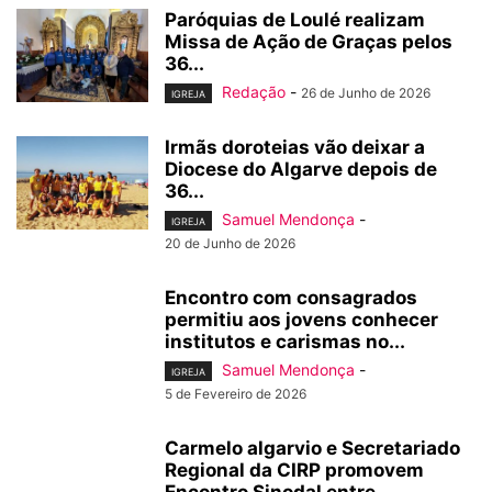
Paróquias de Loulé realizam
Missa de Ação de Graças pelos
36...
Redação
-
26 de Junho de 2026
IGREJA
Irmãs doroteias vão deixar a
Diocese do Algarve depois de
36...
Samuel Mendonça
-
IGREJA
20 de Junho de 2026
Encontro com consagrados
permitiu aos jovens conhecer
institutos e carismas no...
Samuel Mendonça
-
IGREJA
5 de Fevereiro de 2026
Carmelo algarvio e Secretariado
Regional da CIRP promovem