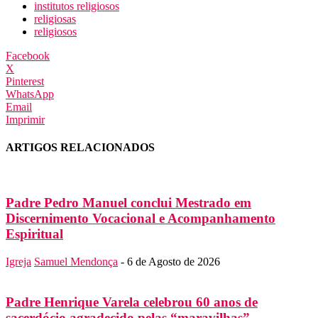
institutos religiosos
religiosas
religiosos
Facebook
X
Pinterest
WhatsApp
Email
Imprimir
ARTIGOS RELACIONADOS
Padre Pedro Manuel conclui Mestrado em
Discernimento Vocacional e Acompanhamento
Espiritual
Igreja
Samuel Mendonça
-
6 de Agosto de 2026
Padre Henrique Varela celebrou 60 anos de
sacerdócio agradecido pelas “maravilhas”...