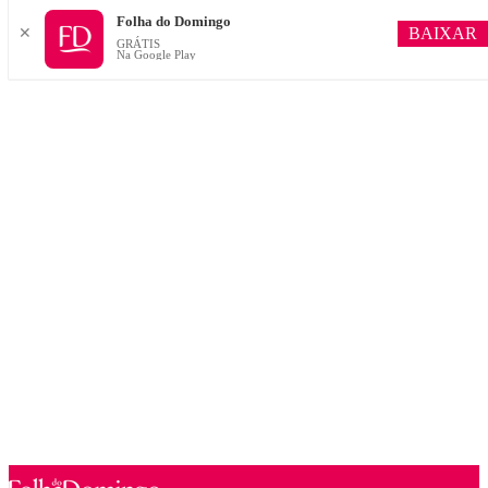
Folha do Domingo
BAIXAR
✕
GRÁTIS
Na Google Play