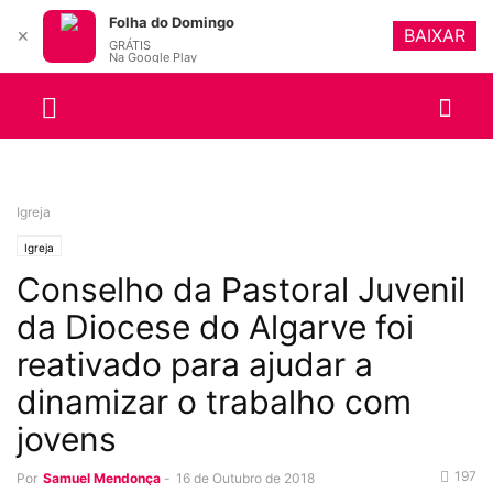
Folha do Domingo
BAIXAR
✕
GRÁTIS
Na Google Play
Igreja
Igreja
Conselho da Pastoral Juvenil
da Diocese do Algarve foi
reativado para ajudar a
dinamizar o trabalho com
jovens
197
Por
Samuel Mendonça
-
16 de Outubro de 2018