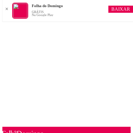
Folha do Domingo
BAIXAR
✕
GRÁTIS
Na Google Play