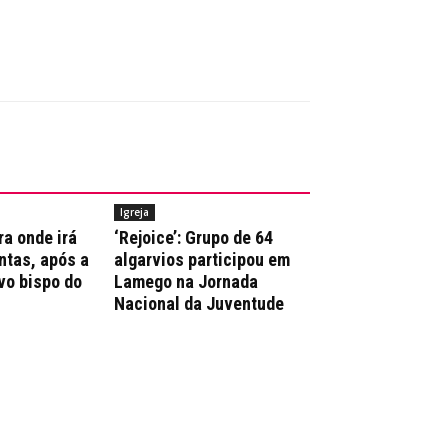
Igreja
ra onde irá
‘Rejoice’: Grupo de 64
ntas, após a
algarvios participou em
vo bispo do
Lamego na Jornada
Nacional da Juventude