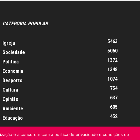
CATEGORIA POPULAR
5463
Igreja
5060
Sociedade
1372
Política
1348
Economia
1074
Desporto
754
Cultura
637
Opinião
605
Ambiente
452
Educação
lização e a concordar com a politica de privacidade e condições de