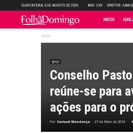
QUINTA-FEIRA, 6 DE AGOSTO DE 2026
ANO: CXII
DIRETOR: SAMU
Folha
INÍCIO
IGRE
Igreja
do
Domingo
Igreja
Conselho Pastor
reúne-se para av
ações para o p
Por
Samuel Mendonça
-
27 de Maio de 2016