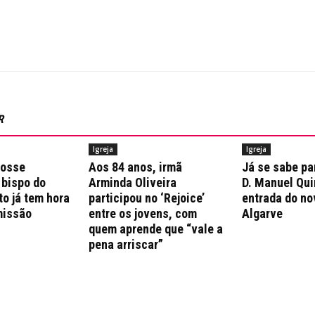
R
Igreja
Igreja
posse
Aos 84 anos, irmã
Já se sabe pa
 bispo do
Arminda Oliveira
D. Manuel Qui
to já tem hora
participou no ‘Rejoice’
entrada do no
missão
entre os jovens, com
Algarve
quem aprende que “vale a
pena arriscar”