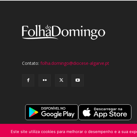
Contato:
folha.domingo@diocese-algarve.pt
Este site utiliza cookies para melhorar o desempenho e a sua expe