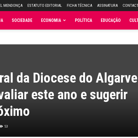
EL MENDONÇA
ESTATUTO EDITORIAL
FICHA TÉCNICA
ASSINATURA
CONTAC
JA
SOCIEDADE
ECONOMIA
POLÍTICA
EDUCAÇÃO
CUL
al da Diocese do Algarve
aliar este ano e sugerir
róximo
53