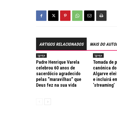
ARTIGOS RELACIONADOS
MAIS DO AUTO
Igreja
Igreja
Padre Henrique Varela
Tomada de 
celebrou 60 anos de
canónica do
sacerdócio agradecido
Algarve elei
pelas “maravilhas” que
e incluirá e
Deus fez na sua vida
‘streaming’