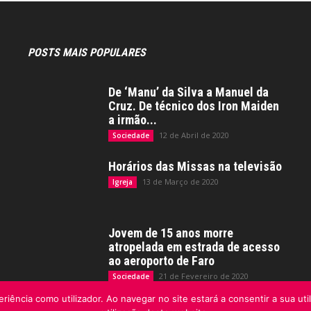
POSTS MAIS POPULARES
De ‘Manu’ da Silva a Manuel da
Cruz. De técnico dos Iron Maiden
a irmão...
12 de Abril de 2020
Sociedade
Horários das Missas na televisão
13 de Março de 2020
Igreja
Jovem de 15 anos morre
atropelada em estrada de acesso
ao aeroporto de Faro
21 de Fevereiro de 2020
Sociedade
riência como utilizador. Ao navegar no site estará a consentir a sua uti