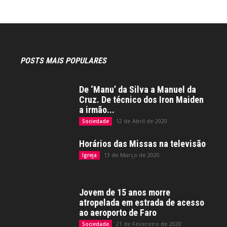
POSTS MAIS POPULARES
De ‘Manu’ da Silva a Manuel da
Cruz. De técnico dos Iron Maiden
a irmão...
12 de Abril de 2020
Sociedade
Horários das Missas na televisão
13 de Março de 2020
Igreja
Jovem de 15 anos morre
atropelada em estrada de acesso
ao aeroporto de Faro
21 de Fevereiro de 2020
Sociedade