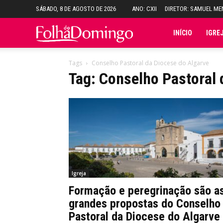
SÁBADO, 8 DE AGOSTO DE 2026
ANO: CXII
DIRETOR: SAMUEL M
Folha
INÍCIO
IGRE
do
Tags
Conselho Pastoral da Diocese do Algarve
Tag: Conselho Pastoral 
Domingo
Igreja
Formação e peregrinação são a
grandes propostas do Conselho
Pastoral da Diocese do Algarve