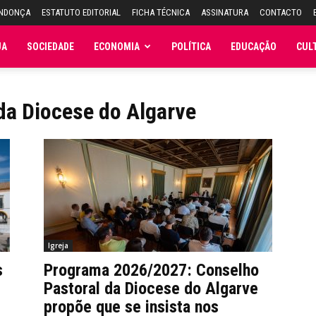
ENDONÇA
ESTATUTO EDITORIAL
FICHA TÉCNICA
ASSINATURA
CONTACTO
JA
SOCIEDADE
ECONOMIA
POLÍTICA
EDUCAÇÃO
CUL
da Diocese do Algarve
Igreja
s
Programa 2026/2027: Conselho
Pastoral da Diocese do Algarve
propõe que se insista nos