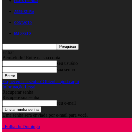
FICHA TÉCNICA
ASSINATURA
CONTACTO
EM DIRETO
Entrar
Bem-vindo! Entre na sua conta
seu usuário
sua senha
Esqueceu sua senha? Obtenha ajuda aqui
Informação Legal
Recuperar senha
Recupere sua senha
seu e-mail
Uma senha será enviada por e-mail para você.
Folha do Domingo