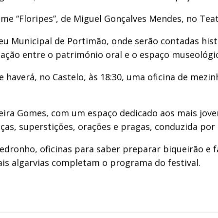
filme “Floripes”, de Miguel Gonçalves Mendes, no Tea
eu Municipal de Portimão, onde serão contadas hist
elação entre o património oral e o espaço museológi
nde haverá, no Castelo, às 18:30, uma oficina de mezi
eira Gomes, com um espaço dedicado aos mais jovens
enças, superstições, orações e pragas, conduzida po
edronho, oficinas para saber preparar biqueirão e
ais algarvias completam o programa do festival.