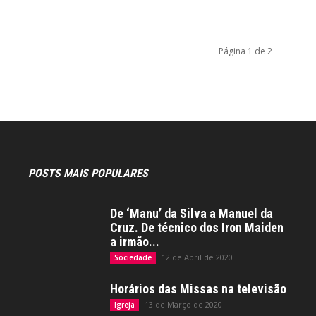
Página 1 de 2
POSTS MAIS POPULARES
De ‘Manu’ da Silva a Manuel da
Cruz. De técnico dos Iron Maiden
a irmão...
12 de Abril de 2020
Sociedade
Horários das Missas na televisão
13 de Março de 2020
Igreja