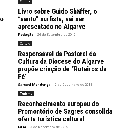
Cultura
Livro sobre Guido Shäffer, o
io
“santo” surfista, vai ser
apresentado no Algarve
Redação
-
26 de Setembro de 2017
Cultura
Responsável da Pastoral da
Cultura da Diocese do Algarve
propõe criação de “Roteiros da
Fé”
Samuel Mendonça
-
7 de Dezembro de 2015
Turismo
Reconhecimento europeu do
Promontório de Sagres consolida
oferta turística cultural
Lusa
-
3 de Dezembro de 2015