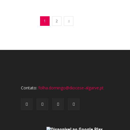
1
2
Contato:
folha.domingo@diocese-algarve.pt