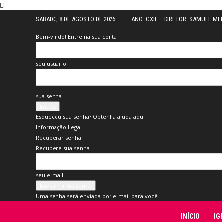
SÁBADO, 8 DE AGOSTO DE 2026
ANO: CXII
DIRETOR: SAMUEL M
Bem-vindo! Entre na sua conta
seu usuário
sua senha
Esqueceu sua senha? Obtenha ajuda aqui
Informação Legal
Recuperar senha
Recupere sua senha
seu e-mail
Uma senha será enviada por e-mail para você.
Folha
INÍCIO
IG