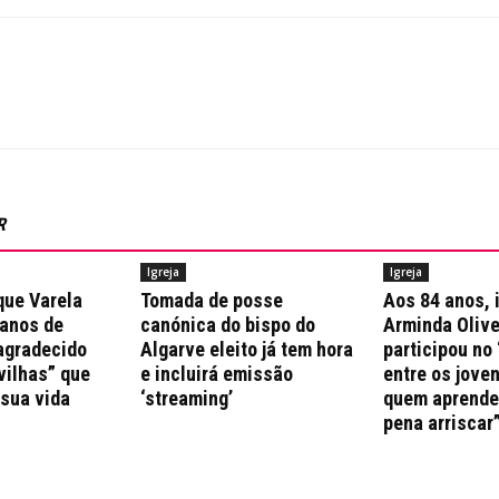
R
Igreja
Igreja
que Varela
Tomada de posse
Aos 84 anos, 
 anos de
canónica do bispo do
Arminda Olive
agradecido
Algarve eleito já tem hora
participou no 
vilhas” que
e incluirá emissão
entre os jove
 sua vida
‘streaming’
quem aprende 
pena arriscar