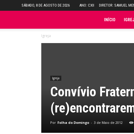
SÁBADO, 8 DE AGOSTO DE 2026
ANO: CXII
DIRETOR: SAMUEL M
Folha
INÍCIO
IGRE
Igreja
do
Domingo
Igreja
Convívio Frater
(re)encontrare
Por
Folha do Domingo
-
3 de Maio de 2012