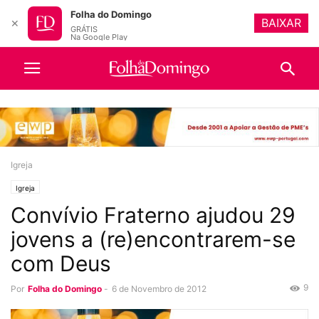
Folha do Domingo
BAIXAR
✕
GRÁTIS
Na Google Play
Igreja
Igreja
Convívio Fraterno ajudou 29
jovens a (re)encontrarem-se
com Deus
9
Por
Folha do Domingo
-
6 de Novembro de 2012