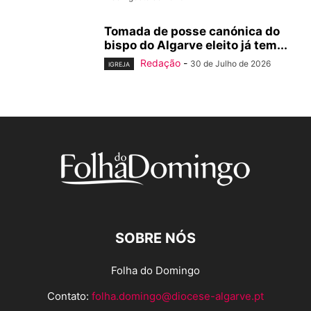
Tomada de posse canónica do
bispo do Algarve eleito já tem...
Redação
-
30 de Julho de 2026
IGREJA
SOBRE NÓS
Folha do Domingo
Contato:
folha.domingo@diocese-algarve.pt